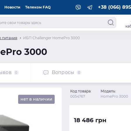
+38 (066) 895
Новости
Телеком FAQ
ка
о питания
ИБП Challenger HomePro 3000
ePro 3000
ывов
Вопросы
0
0
Код товара:
Модель:
0054767
HomePro 3000
нет в наличии
18 486 грн