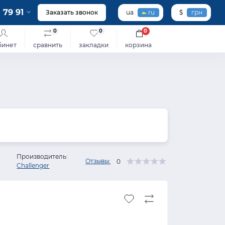
 79 91
Заказать звонок
ua
ru
$
грн
0
0
0
бинет
сравнить
закладки
корзина
Производитель:
Отзывы:
0
Challenger