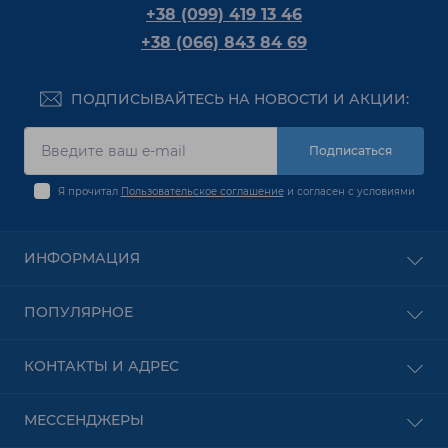
+38 (099) 419 13 46
+38 (066) 843 84 69
ПОДПИСЫВАЙТЕСЬ НА НОВОСТИ И АКЦИИ:
Подписаться
Я прочитал
Пользовательское соглашение
и согласен с условиями
ИНФОРМАЦИЯ
Оплата
ПОПУЛЯРНОЕ
О Компании
Доставка
PON оборудование
КОНТАКТЫ И АДРЕС
Пользовательское соглашение
Безпроводное оборудование
Условия оформления заказа
Сетевое Оборудование
Харьков
Контакты
МЕССЕНДЖЕРЫ
Видеонаблюдение
пр. Аэрокосмический 2 (пр. Гагарина 2)
Возврат товара