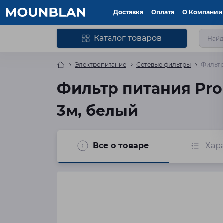
Доставка
Оплата
О Компании
Каталог товаров
Электропитание
Сетевые фильтры
Фильтр
Фильтр питания ProL
3м, белый
Все о товаре
Хар