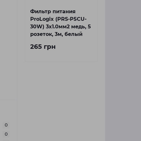
Фильтр питания
ProLogix (PRS-P5CU-
30W) 3x1.0мм2 медь, 5
розеток, 3м, белый
265 грн
0
0