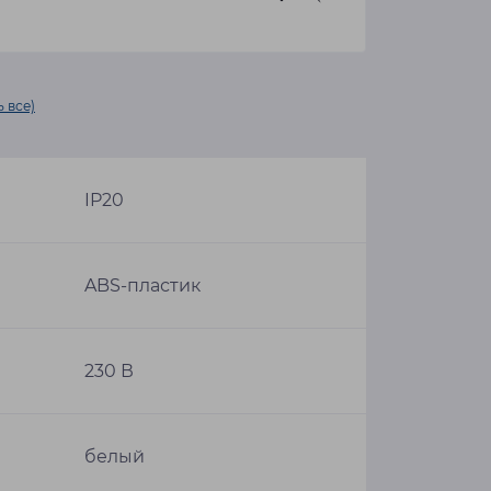
 все)
IP20
ABS-пластик
230 В
белый