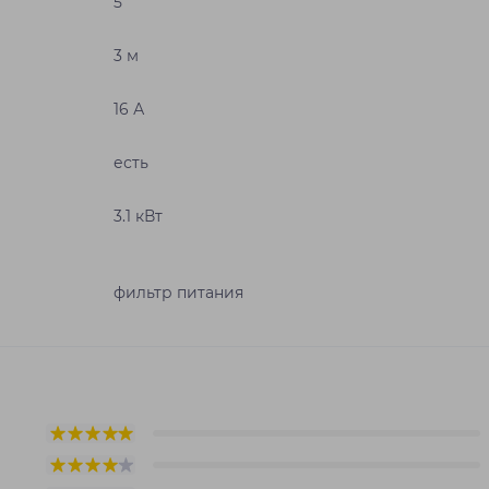
5
3 м
16 А
есть
3.1 кВт
фильтр питания