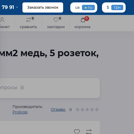
 79 91
Заказать звонок
ua
ru
$
грн
0
0
0
бинет
сравнить
закладки
корзина
м2 медь, 5 розеток,
опросы
0
Производитель:
Отзывы:
0
Prologix