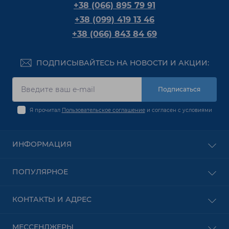
+38 (066) 895 79 91
+38 (099) 419 13 46
+38 (066) 843 84 69
ПОДПИСЫВАЙТЕСЬ НА НОВОСТИ И АКЦИИ:
Подписаться
Я прочитал
Пользовательское соглашение
и согласен с условиями
ИНФОРМАЦИЯ
Оплата
ПОПУЛЯРНОЕ
О Компании
Доставка
PON оборудование
КОНТАКТЫ И АДРЕС
Пользовательское соглашение
Безпроводное оборудование
Условия оформления заказа
Сетевое Оборудование
Харьков
Контакты
МЕССЕНДЖЕРЫ