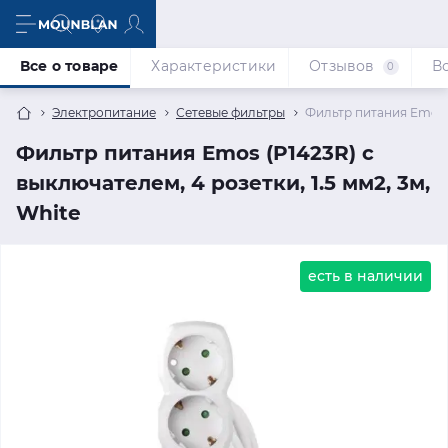
Все о товаре
Характеристики
Отзывов
В
0
Электропитание
Сетевые фильтры
Фильтр питания Emos (P
Фильтр питания Emos (P1423R) с
выключателем, 4 розетки, 1.5 мм2, 3м,
White
есть в наличии