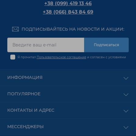
+38 (099) 419 13 46
+38 (066) 843 84 69
ПОДПИСЫВАЙТЕСЬ НА НОВОСТИ И АКЦИИ:
Подписаться
Я прочитал
Пользовательское соглашение
и согласен с условиями
ИНФОРМАЦИЯ
Оплата
ПОПУЛЯРНОЕ
О Компании
Доставка
PON оборудование
КОНТАКТЫ И АДРЕС
Пользовательское соглашение
Безпроводное оборудование
Условия оформления заказа
Сетевое Оборудование
Харьков
Контакты
МЕССЕНДЖЕРЫ
Видеонаблюдение
пр. Аэрокосмический 2 (пр. Гагарина 2)
Возврат товара
Оптические модули