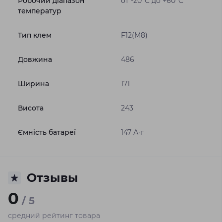
Робочий діапазон
от -20°C до +60°C
температур
Тип клем
F12(M8)
Довжина
486
Ширина
171
Висота
243
Ємність батареї
147 А·г
Отзывы
0
/ 5
средний рейтинг товара