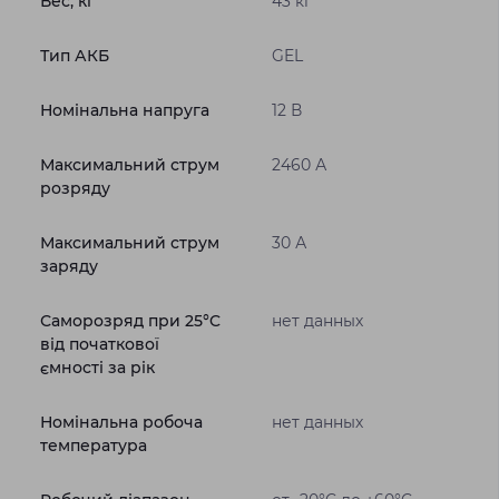
Вес, кг
43 кг
Тип АКБ
GEL
Номінальна напруга
12 В
Максимальний струм
2460 А
розряду
Максимальний струм
30 А
заряду
Саморозряд при 25°C
нет данных
від початкової
ємності за рік
Номінальна робоча
нет данных
температура